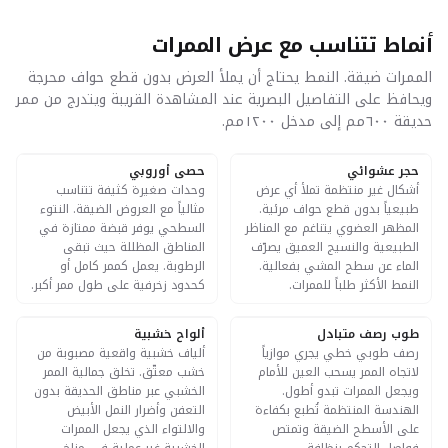
أنماط تتناسب مع عرض الممرات
الممرات ضيقة. النمط يحتاج أن يملأ العرض بدون قطع حواف محرجة
ويحافظ على التفاصيل البصرية عند المشاهدة القريبة ويتدرج من ممر
حديقة ٦٠٠مم إلى مدخل ١٢٠٠مم.
حجر عشوائي
حصى أوروبي
POPULAR
POPULAR
أشكال غير منتظمة تملأ أي عرض
وحدات صغيرة كثيفة تتناسب
طبيعياً بدون قطع حواف مرئية.
مثالياً مع العروض الضيقة. النتوء
المظهر العضوي يتناغم مع المناظر
السطحي يوفر قبضة ممتازة في
الطبيعية والنسيج العميق يصرّف
المناطق المظللة حيث تبقى
الماء عن سطح المشي بفعالية.
الرطوبة. يعمل كممر كامل أو
النمط الأكثر طلباً للممرات.
كحدود زخرفية على طول ممر أكبر.
طوب رصف متبادل
ألواح خشبية
رصف طوبي خطي يجري موازياً
ألياف خشبية واقعية مصبوبة من
لاتجاه الممر يسحب العين للأمام
خشب معتّق. تخلق جمالية الممر
ويجعل الممرات تبدو أطول.
الخشبي عبر مناطق الحديقة بدون
الهندسة المنتظمة تُطبع بكفاءة
التعفن وأضرار النمل الأبيض
على الأسطح الضيقة وتمتص
والالتواء الذي يجعل الممرات