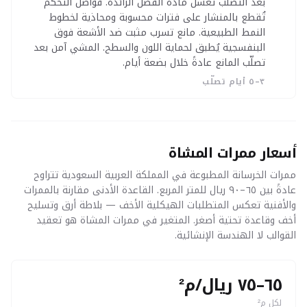
بعد التصلّب تُغسل مادة الفصل الزائدة. فواصل التحكم
تُقطع بالمنشار على فترات محسوبة ومحاذية لخطوط
النمط الطبيعية. مانع تسرب مثبت ضد الأشعة فوق
البنفسجية يُطبق لحماية اللون والسطح. المشي آمن بعد
تصلّب المانع عادةً خلال بضعة أيام.
٣–٥ أيام تصلّب
أسعار ممرات المشاة
ممرات الخرسانة المطبوعة في المملكة العربية السعودية تتراوح
عادةً بين ٦٥–٩٠ ريال للمتر المربع. القاعدة الأدنى مقارنة بالممرات
والأفنية تعكس المتطلبات الهيكلية الأخف — بلاطة أرق وتسليح
أخف وقاعدة تحتية أصغر. المتغير في ممرات المشاة هو تعقيد
القوالب لا الهندسة الإنشائية.
٦٥–٧٥ ريال/م²
لكل م²