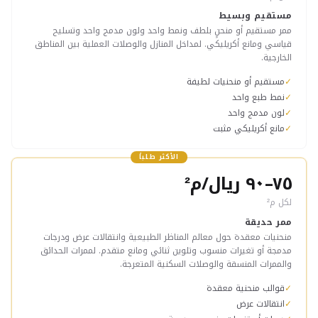
مستقيم وبسيط
ممر مستقيم أو منحنٍ بلطف ونمط واحد ولون مدمج واحد وتسليح
قياسي ومانع أكريليكي. لمداخل المنازل والوصلات العملية بين المناطق
الخارجية.
✓
مستقيم أو منحنيات لطيفة
✓
نمط طبع واحد
✓
لون مدمج واحد
✓
مانع أكريليكي مثبت
الأكثر طلباً
٧٥–٩٠ ريال/م²
لكل م²
ممر حديقة
منحنيات معقدة حول معالم المناظر الطبيعية وانتقالات عرض ودرجات
مدمجة أو تغيرات منسوب وتلوين ثنائي ومانع متقدم. لممرات الحدائق
والممرات المنسقة والوصلات السكنية المتعرجة.
✓
قوالب منحنية معقدة
✓
انتقالات عرض