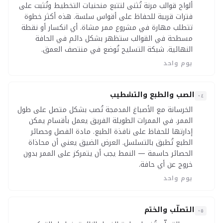
ألواح قوالب مرنة تُثنى لتتبع منحنيات التخطيط وتُثبت على
فترات قريبة للحفاظ على أقواس سلسة. هذه أكثر خطوة
تتطلب مهارة في مشروع ممر مشاة. أي انكسار أو نقطة
مسطحة في القوالب ستظهر بشكل دائم في الحافة
النهائية. شبكة التسليح تُوضع في منتصف العمق.
يوم واحد
الصب والطبع والتشطيب
٠٤
الخرسانة مع الأصباغ المدمجة تُصب بشكل متصل على طول
الممر. في الممرات الطويلة الفريق يعمل بأقسام يمكن
إدارتها للحفاظ على نافذة الطبع. مادة الفصل وحصائر
الطبع تُطبق بالتسلسل. العرض الضيق يعني أن محاذاة
الحصائر حاسمة — النمط يجب أن يتمركز على الممر بدون
خروج عن أي حافة.
يوم واحد
التصلّب والختم
٠٥