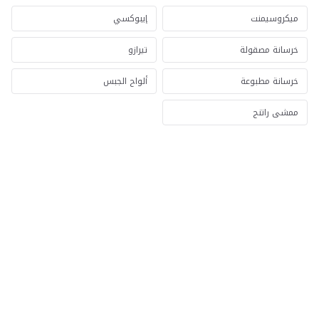
ميكروسيمنت
إيبوكسي
خرسانة مصقولة
تيرازو
خرسانة مطبوعة
ألواح الجبس
ممشى راتنج