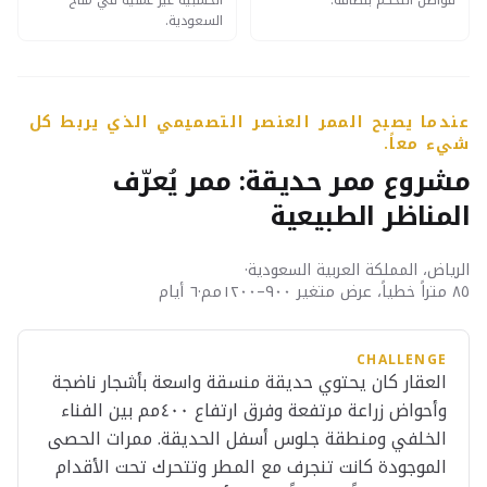
فواصل التحكم بنظافة.
الخشبية غير عملية في مناخ
السعودية.
عندما يصبح الممر العنصر التصميمي الذي يربط كل
شيء معاً.
مشروع ممر حديقة: ممر يُعرّف
المناظر الطبيعية
الرياض، المملكة العربية السعودية
·
٨٥ متراً خطياً، عرض متغير ٩٠٠–١٢٠٠مم
·
٦ أيام
CHALLENGE
العقار كان يحتوي حديقة منسقة واسعة بأشجار ناضجة
وأحواض زراعة مرتفعة وفرق ارتفاع ٤٠٠مم بين الفناء
الخلفي ومنطقة جلوس أسفل الحديقة. ممرات الحصى
الموجودة كانت تنجرف مع المطر وتتحرك تحت الأقدام