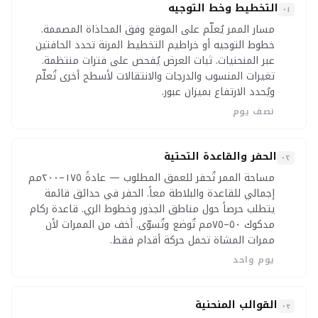
التخطيط وخط التوجيه
٠١
مسار الممر يُعلّم على الموقع وفق المحاذاة المصممة.
خطوط التوجيه أو خراطيم التخطيط المرنة تحدد الحافتين
عبر المنحنيات. ثبات العرض يُفحص على فترات منتظمة.
تغيرات المنسوب والدرجات والانتقالات لأسطح أخرى تُعلّم
ويُحدد الارتفاع بميزان عبور.
نصف يوم
الحفر والقاعدة التحتية
٠٢
مساحة الممر تُحفر للعمق المطلوب — عادةً ١٧٥–٢٠٠مم
إجمالي للقاعدة والبلاطة معاً. الحفر في حدائق قائمة
يتطلب حرصاً حول مناطق الجذور وخطوط الري. قاعدة ركام
مدكوك ٥٠–٧٥مم تُوضع وتُسوّى. أخف من الممرات لأن
ممرات المشاة تحمل حركة أقدام فقط.
يوم واحد
القوالب المنحنية
٠٣