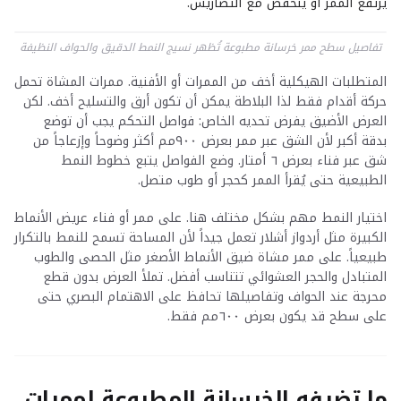
يرتفع الممر أو ينخفض مع التضاريس.
تفاصيل سطح ممر خرسانة مطبوعة تُظهر نسيج النمط الدقيق والحواف النظيفة
المتطلبات الهيكلية أخف من الممرات أو الأفنية. ممرات المشاة تحمل
حركة أقدام فقط لذا البلاطة يمكن أن تكون أرق والتسليح أخف. لكن
العرض الأضيق يفرض تحديه الخاص: فواصل التحكم يجب أن توضع
بدقة أكبر لأن الشق عبر ممر بعرض ٩٠٠مم أكثر وضوحاً وإزعاجاً من
شق عبر فناء بعرض ٦ أمتار. وضع الفواصل يتبع خطوط النمط
الطبيعية حتى يُقرأ الممر كحجر أو طوب متصل.
اختيار النمط مهم بشكل مختلف هنا. على ممر أو فناء عريض الأنماط
الكبيرة مثل أردواز أشلار تعمل جيداً لأن المساحة تسمح للنمط بالتكرار
طبيعياً. على ممر مشاة ضيق الأنماط الأصغر مثل الحصى والطوب
المتبادل والحجر العشوائي تتناسب أفضل. تملأ العرض بدون قطع
محرجة عند الحواف وتفاصيلها تحافظ على الاهتمام البصري حتى
على سطح قد يكون بعرض ٦٠٠مم فقط.
ما تضيفه الخرسانة المطبوعة لممرات