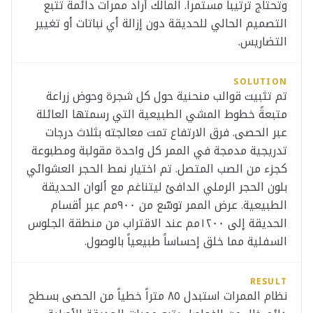
وتحتاج ترتيباً مستمراً. المالك أراد ممرات دائمة تتبع
التصميم الحالي للحديقة دون إزالة أي نباتات أو تغيير
التضاريس.
SOLUTION
تم تثبيت قوالب منحنية حول كل شجرة وحوض زراعة
متبعةً خطوط المشي الطبيعية التي رسمتها العائلة
عبر الحصى. فرق الارتفاع تمت معالجته بثلاث درجات
تدريجية مدمجة في الممر كل واحدة مقولبة ومطبوعة
كجزء من الصب المتصل. تم اختيار نمط الحجر العشوائي
بلون الحجر الرملي الدافئ ليتناغم مع ألوان الحديقة
الطبيعية. عرض الممر توسّع من ٩٠٠مم عبر أقسام
الحديقة إلى ١٢٠٠مم عند الاقتراب من منطقة الجلوس
السفلية مما خلق إحساساً طبيعياً بالوصول.
RESULT
نظام الممرات استبدل ٨٥ متراً خطياً من الحصى بسطح