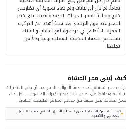
دائم خالٍ من الفواصل يتبع ممرات الحديقة الأصلية
تماماً. لم تُزَل أي نباتات ولم يُعاد تسوية أي تضاريس
خارج مساحة الممر. الدرجات المدمجة قضت على خطر
التعثر عند فرق الارتفاع. بعد ستة أشهر من التركيب
الممرات لا تُظهر أي حركة ولا نمو أعشاب والعائلة
تستخدم منطقة الحديقة السفلية يومياً بدلاً من
تجنبها.
كيف يُبنى ممر المشاة
تركيب ممر المشاة يتحدد بدقة القوالب. الممر يجب أن يتبع المنحنيات
بسلاسة ويحافظ على عرض ثابت ويدير تغيرات المنسوب — كل ذلك
ضمن مساحة عمل ضيقة بين معالم المناظر الطبيعية القائمة.
٦–١٠ أيام من التخطيط حتى السطح القابل للمشي حسب الطول
الإجمالي والتعقيد