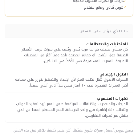
✓
درجات أو تغيرات منسوب مدمجة
✓
تلوين ثنائي ومانع متقدم
ما الذي يؤثر على السعر
المنحنيات والانعطافات
كل منحنى يتطلب قوالب مرنة تُثنى وتُثبت على فترات قريبة. الأقطار
الضيقة حول الأشجار أو معالم الحديقة تأخذ وقتاً أكثر من المنحنيات
اللطيفة. الممرات المستقيمة هي الأكفأ في التشكيل.
الطول الإجمالي
الممرات الأطول تقلل تكلفة المتر لأن الإعداد والتجهيز يتوزع على مساحة
أكبر. الممرات القصيرة تحت ١٠ أمتار تحمل حداً أدنى أعلى نسبياً.
تغيرات المنسوب
الدرجات والمنحدرات والانتقالات المرتفعة ضمن الممر تزيد تعقيد القوالب
وتتطلب دقة إضافية في وضع الخرسانة. الممر المسطح أبسط من الذي
يتنقل عبر تغيرات التضاريس.
جميع عروض أسعار ممرات فلورز مفصّلة. كل عنصر تكلفة ظاهر قبل بدء العمل.