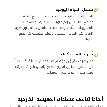
تتحمل الحياة اليومية
الخرسانة المطبوعة المختومة تقاوم بقع الطعام
وواقي الشمس وكيماويات التنظيف وانسكابات
المشروبات. الأثاث يقف عليها بشكل دائم دون ضرر.
المانع هو الحاجز المتجدد ويُعاد تطبيقه كل بضع
سنوات.
تُصرّف الماء بكفاءة
ميل صرف دقيق يوجّه مياه الأمطار والتنظيف بعيداً
عن أساس المنزل. نسيج الطبع يُنشئ قنوات دقيقة
تمنع تكوّن البرك على السطح.
أنماط تناسب مساحات المعيشة الخارجية
أنماط الأفنية توازن بين الدفء البصري لمساحة الاسترخاء والنسيج