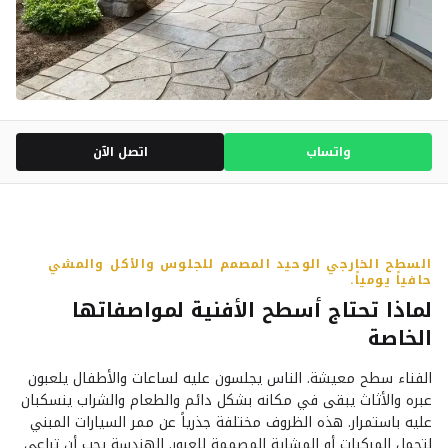
واتساب
اتصل الآن
السطح الخارجي الوحيد المصمم للجلوس والأكل والمشي
حافياً يومياً.
لماذا تحتاج أسطح الأفنية لمواصفاتها
الخاصة
الفناء سطح معيشة. الناس يجلسون عليه لساعات والأطفال يلعبون
عبره والأثاث يبقى في مكانه بشكل دائم والطعام والشراب ينسكبان
عليه باستمرار. هذه الظروف مختلفة جذرياً عن ممر السيارات المبني
لتحمل المركبات أو المشاية المصممة للعبور. الهندسة يجب أن تراعي