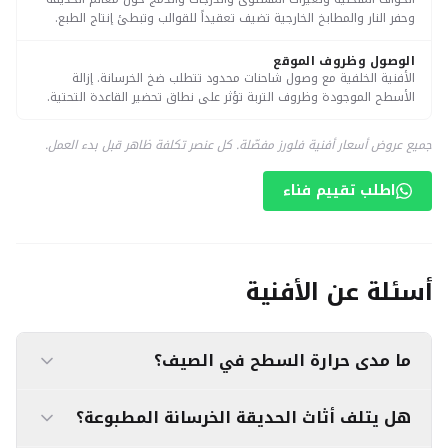
وحفر النار والمطابخ الخارجية تضيف تعقيداً للقوالب وتبطئ إنتاج الطبع.
الوصول وظروف الموقع
الأفنية الخلفية مع وصول شاحنات محدود تتطلب ضخ الخرسانة. إزالة
الأسطح الموجودة وظروف التربة تؤثر على نطاق تحضير القاعدة التحتية.
جميع عروض أسعار أفنية فلورز مفصّلة. كل عنصر تكلفة ظاهر قبل بدء العمل.
اطلب تقييم فناء
أسئلة عن الأفنية
ما مدى حرارة السطح في الصيف؟
أي سطح خارجي صلب في المملكة العربية السعودية
هل يتلف أثاث الحديقة الخرسانة المطبوعة؟
يسخن في شمس الظهيرة المباشرة. الحل العملي هو