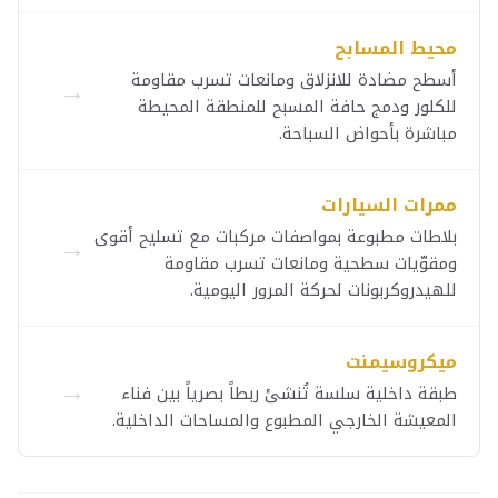
محيط المسابح
أسطح مضادة للانزلاق ومانعات تسرب مقاومة
→
للكلور ودمج حافة المسبح للمنطقة المحيطة
مباشرة بأحواض السباحة.
ممرات السيارات
بلاطات مطبوعة بمواصفات مركبات مع تسليح أقوى
→
ومقوّيات سطحية ومانعات تسرب مقاومة
للهيدروكربونات لحركة المرور اليومية.
ميكروسيمنت
→
طبقة داخلية سلسة تُنشئ ربطاً بصرياً بين فناء
المعيشة الخارجي المطبوع والمساحات الداخلية.