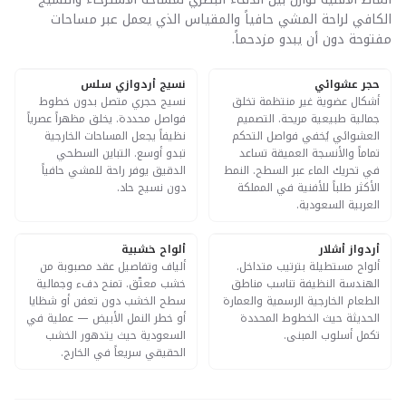
الكافي لراحة المشي حافياً والمقياس الذي يعمل عبر مساحات
مفتوحة دون أن يبدو مزدحماً.
حجر عشوائي
نسيج أردوازي سلس
POPULAR
POPULAR
أشكال عضوية غير منتظمة تخلق
نسيج حجري متصل بدون خطوط
جمالية طبيعية مريحة. التصميم
فواصل محددة. يخلق مظهراً عصرياً
العشوائي يُخفي فواصل التحكم
نظيفاً يجعل المساحات الخارجية
تماماً والأنسجة العميقة تساعد
تبدو أوسع. التباين السطحي
في تحريك الماء عبر السطح. النمط
الدقيق يوفر راحة للمشي حافياً
الأكثر طلباً للأفنية في المملكة
دون نسيج حاد.
العربية السعودية.
أردواز أشلار
ألواح خشبية
ألواح مستطيلة بترتيب متداخل.
ألياف وتفاصيل عقد مصبوبة من
الهندسة النظيفة تناسب مناطق
خشب معتّق. تمنح دفء وجمالية
الطعام الخارجية الرسمية والعمارة
سطح الخشب دون تعفن أو شظايا
الحديثة حيث الخطوط المحددة
أو خطر النمل الأبيض — عملية في
تكمل أسلوب المبنى.
السعودية حيث يتدهور الخشب
الحقيقي سريعاً في الخارج.