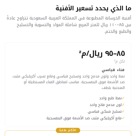
ما الذي يحدد تسعير الأفنية
أفنية الخرسانة المطبوعة في المملكة العربية السعودية تتراوح عادةً
بين ٨٥–١١٠ ريال للمتر المربع شاملة المواد والتسوية والتسليح
والطبع والختم.
٨٥–٩٥ ريال/م²
لكل م²
فناء قياسي
نمط واحد ولون مدمج واحد وتسليح قياسي ومانع تسرب أكريليكي مثبت
ضد الأشعة فوق البنفسجية. مناسب لمناطق الفناء المستطيلة أو
المنحنية بلطف.
✓
نمط طبع واحد
✓
لون مدمج فاتح واحد
✓
تسليح شبكي قياسي
✓
مانع أكريليكي مثبت ضد الأشعة فوق البنفسجية
الأكثر طلباً