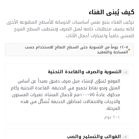
كيف يُبنى الفناء
تركيب الفناء يتبع نفس أساسيات الخرسانة للأسطح المطبوعة الأخرى
لكنه يضيف متطلبات خاصة لميل الصرف وتشطيب السطح المريح
للمشي حافياً واعتبارات أحمال الأثاث.
٧–١٢ يوماً من التسوية حتى السطح الصالح للاستخدام حسب
المساحة والتعقيد
التسوية والصرف والقاعدة التحتية
٠١
الموقع يُسوّى لإنشاء ميل صرف دقيق بعيداً عن أساس
المنزل ونحو نقاط تجميع في الحديقة. القاعدة التحتية ركام
مدكوك عادةً ٧٥–١٠٠مم لأحمال المشاة. تغيرات المستوى
والدرجات والانتقالات لمناطق الحديقة تُشكّل في هذه
المرحلة.
١–٢ يوم
القوالب والتسليح والصب
٠٢