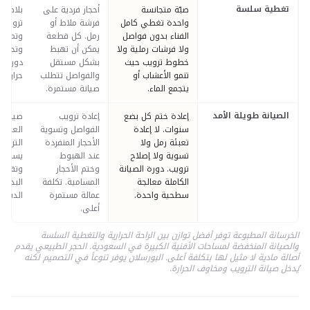
تغطية سلسة
صبّة متجانسة
أحجار فردية على
بلاط ف
واحدة تغطي كامل
فرشة ملاط أو
ترويب 
الفناء بدون فواصل
رمل. كل قطعة
وتمتص 
ولا فرشات رملية ولا
يمكن أن تهبط
وتحتاج 
خطوط ترويب حيث
بشكل مستقل
دورية
تنمو الأعشاب أو
والفواصل تتطلب
حرارة 
يتجمع الماء.
صيانة مستمرة.
الصيانة طويلة الأمد
إعادة ختم كل بضع
إعادة ترويب
صيانة 
سنوات. لا إعادة
الفواصل وتسوية
العبء 
تعبئة رمل ولا
الأحجار المنفردة
التروي
تسوية ولا إصلاح
عند الهبوط
يسمح ب
ترويب. دورة الصيانة
وختم الأحجار
وتقشر ا
الكاملة معالجة
المسامية. تكلفة
البديل 
سطحية واحدة.
عمالة مستمرة
الدفعة 
أعلى.
الخرسانة المطبوعة توفر أفضل توازن بين الراحة الحرارية والتغطية السلسة
والصيانة المنخفضة لمساحات الأفنية الكبيرة في السعودية. الحجر الطبيعي يقدم
أصالة مادية لا مثيل لها بتكلفة أعلى. البورسلان يوفر تنوعاً في التصميم لكنه
يُدخل صيانة الترويب ومخاوف الحرارة.