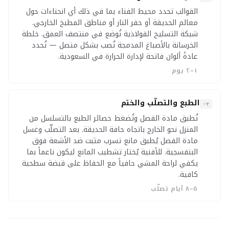
القوالب تحدد محيط الفناء بما في ذلك أي انحناءات حول
معالم الحديقة أو حفر النار أو مناطق المطبخ الخارجي.
شبكة التسليح الفولاذية تُوضع في منتصف العمق. خلطة
الخرسانة بالأصباغ المدمجة تُصب بشكل متصل — تُحدد
عادةً ألوان فاتحة لإدارة الحرارة في السعودية.
١–٢ يوم
الطبع والتصلّب والختم
٠٣
تُطبق مادة الفصل وتُضغط حصائر الطبع بالتسلسل من
المنزل نحو الخارج باتجاه حافة الحديقة. بعد التصلّب وغسل
مادة الفصل يُطبق مانع تسرب مثبت ضد الأشعة فوق
البنفسجية. للأفنية يُختار تشطيب المانع ليكون ناعماً بما
يكفي لراحة المشي حافياً مع الحفاظ على قبضة سطحية
كافية.
٥–٨ أيام تصلّب