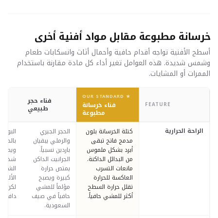
خرسانة مطبوعة مقابل مواد أفنية أخرى
أسطح الأفنية تواجه أقدام حافية وأحمال أثاث وانسكابات طعام
وشمس شديدة. هذه العوامل تغير أداء كل مادة مقارنة باستخدام
الممرات أو المشايات.
★ OUR STANDARD
فناء حجر
FEATURE
فناء خرسانة
طبيعي
مطبوعة
الراحة الحرارية
كتلة الخرسانة بلون
الحجر الجيري
البورس
مدمج فاتح تبقى
والرملي يبقيان
بالحرا
أبرد بشكل ملموس
باردين نسبياً.
ويمكن 
من البدائل الداكنة.
الجرانيت الداكن
شديد ا
مانعات التسرب
يمتص حرارة
الشمس 
العاكسة للحرارة
كبيرة ويصبح
الألوان
تقلل حرارة السطح
مؤلماً للمشي
لكن ال
أكثر للمشي حافياً.
حافياً في صيف
دافئة 
السعودية.