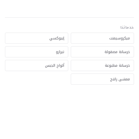
خدماتنا
ميكروسيمنت
إيبوكسي
خرسانة مصقولة
تيرازو
خرسانة مطبوعة
ألواح الجبس
ممشى راتنج