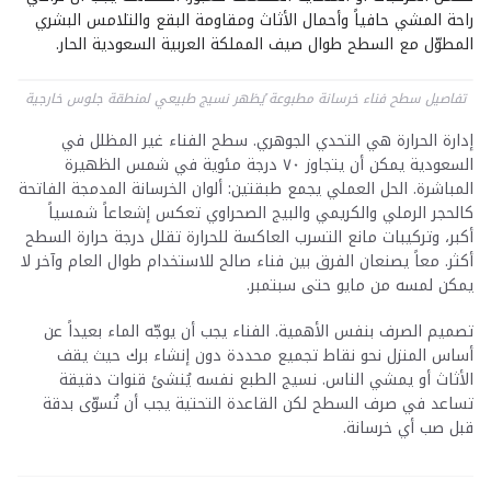
راحة المشي حافياً وأحمال الأثاث ومقاومة البقع والتلامس البشري
المطوّل مع السطح طوال صيف المملكة العربية السعودية الحار.
تفاصيل سطح فناء خرسانة مطبوعة يُظهر نسيج طبيعي لمنطقة جلوس خارجية
إدارة الحرارة هي التحدي الجوهري. سطح الفناء غير المظلل في
السعودية يمكن أن يتجاوز ٧٠ درجة مئوية في شمس الظهيرة
المباشرة. الحل العملي يجمع طبقتين: ألوان الخرسانة المدمجة الفاتحة
كالحجر الرملي والكريمي والبيج الصحراوي تعكس إشعاعاً شمسياً
أكبر، وتركيبات مانع التسرب العاكسة للحرارة تقلل درجة حرارة السطح
أكثر. معاً يصنعان الفرق بين فناء صالح للاستخدام طوال العام وآخر لا
يمكن لمسه من مايو حتى سبتمبر.
تصميم الصرف بنفس الأهمية. الفناء يجب أن يوجّه الماء بعيداً عن
أساس المنزل نحو نقاط تجميع محددة دون إنشاء برك حيث يقف
الأثاث أو يمشي الناس. نسيج الطبع نفسه يُنشئ قنوات دقيقة
تساعد في صرف السطح لكن القاعدة التحتية يجب أن تُسوّى بدقة
قبل صب أي خرسانة.