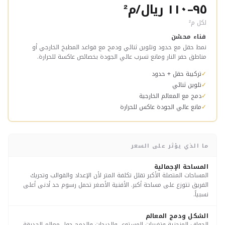
٩٥–١١٠ ريال/م²
لكل م²
فناء محسّن
نمط حقل مع حدود وتلوين ثنائي ودمج مع قواعد المطبخ الخارجي أو
مناطق حفر النار ومانع تسرب عالي الجودة بخصائص عاكسة للحرارة.
✓
تركيبة حقل + حدود
✓
تلوين ثنائي
✓
دمج مع المعالم الخارجية
✓
مانع عالي الجودة عاكس للحرارة
ما الذي يؤثر على السعر
المساحة الإجمالية
المساحات المتصلة الأكبر تقلل تكلفة المتر لأن الإعداد والقوالب وتحريك
الفريق تتوزع على مساحة أكبر. الأفنية الأصغر تحمل رسوم حد أدنى أعلى
نسبياً.
الشكل ودمج المعالم
الحواف المنحنية وتغيرات المستوى والدرجات والدمج حول معالم الحديقة