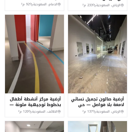
مايكروسمنت سلس في
مايكروسمنت سلس ٢٣٣م²
الدمام، السعودية
92
م²
الرياض، السعودية
233
م²
يومين
أرضية صالون تجميل نسائي
أرضية مركز أنشطة أطفال
لامعة بلا فواصل — حي
بخطوط توجيهية ملونة —
العليا، الرياض
الطائف
الرياض، السعودية
137
م²
الطائف، السعودية
120
م²