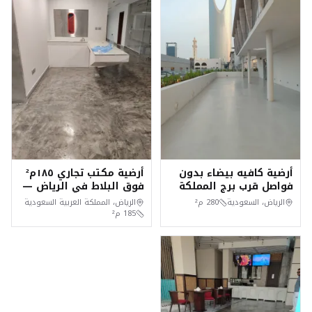
أرضية كافيه بيضاء بدون
أرضية مكتب تجاري ١٨٥م²
فواصل قرب برج المملكة
فوق البلاط في الرياض —
بالرياض — مايكروسمنت
تنفيذ سلس في ٤ أيام
الرياض، السعودية
280
م²
الرياض، المملكة العربية السعودية
داخلي وشرفة
185
م²