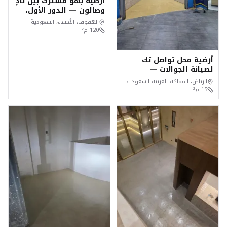
أرضية بهو مشترك بين نادٍ
وصالون — الدور الأول،
الهفوف
الهفوف، الأحساء، السعودية
120
م²
أرضية محل تواصل تك
لصيانة الجوالات —
البطحاء، الرياض
الرياض، المملكة العربية السعودية
15
م²