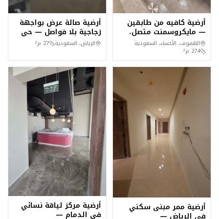
أرضية كافيه من طابقين
أرضية صالة عرض بواجهة
— مايكروسمنت متصل،
زجاجية بلا فواصل — حي
الهفوف (الأحساء)
الملقا، الرياض
الهفوف، الأحساء، السعودية
الرياض، السعودية
27
م²
274
م²
أرضية مركز لياقة نسائي
أرضية ممر مبنى سكني
في الدمام —
في الرياض —