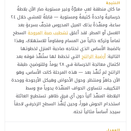
النتيجة
ما كان منطقة لعبٍ مغبرّةً وغير مستوية صار الآن بلاطةً
خرسانيةً واحدةً كثيفةً ومستوية — قابلةً للمشي خلال ٢٤
ساعة، ومنفّذةً بذلك الميل المدروس فتجفّ بسرعةٍ بعد
الغسل أو المطر. لقد أغلق
تشطيب صبة المروحة
السطح
تماماً وتركه خالياً من المسام ومقاوماً للاستهلاك. وهذا
بالضبط الأساس الذي تحتاجه صاحبة المنزل لخطوتها
التالية:
أرضية الراتنج
التي تخطط لها ستُنفَّذ فوقه بعد
اكتمال معالجة الخرسانة في ٢٨ يوماً. وللتوضيح، طبقة
الراتنج لم تُنفَّذ بعد — هذه المرحلة كانت الأساس، وهو
الآن جاهزٌ ومنتظر. وحول الأحواض وهيكل الأرجوحة ووحدة
التكييف، تتساوى الحواف المنفّذة يدوياً مع وسط
البلاطة المنفّذ آلياً دون أي فرقٍ ظاهر. تستطيع العائلة
استخدام الحوش فوراً، وحين يُنفَّذ السطح الزخرفي لاحقاً
سيجد أساساً مثالياً تحته.
العميل