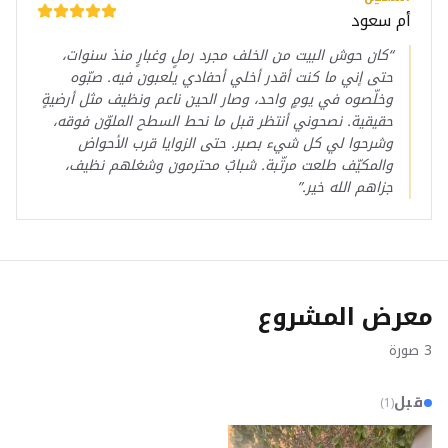
أم سعود
“
كان حوش البيت من الخلف مجرد رملٍ وغبارٍ منذ سنوات،
حتى إني ما كنت أقدر أخلي أحفادي يلعبون فيه. صبّوه
وخلّصوه في يومٍ واحد، وصار الحين ناعم ونظيف مثل أرضيةٍ
حقيقية. نصحوني أنتظر قبل ما نحط السطح الملوّن فوقه،
وشرحوا لي كل شيء بصبر. حتى الزوايا قرب الأحواض
والمكيّف طلعت مرتّبة. شبابٌ محترمون وشغلهم نظيف،
جزاهم الله خير.
”
معرض المشروع
3
صورة
قبل
)
1
(