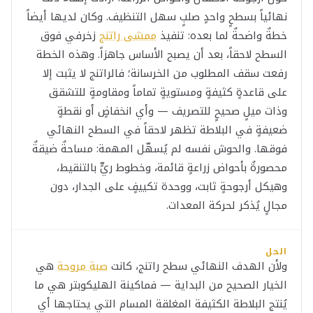
نهائياً بسطحٍ واحدٍ صلبٍ سهل التنظيف. وكان لديها أيضاً
خطةٌ واضحةٌ لما بعده: تنفيذ
ممشى راتنج
زخرفي فوق
السطح لاحقاً، بعد أن يصبح الأساس جاهزاً. وهذه الخطة
رفعت سقف المطلوب من الخرسانة؛ فالراتنج لا يثبت إلا
على قاعدةٍ كثيفةٍ ومستويةٍ تماماً ومقاومةٍ للتشقق
وذات ميلٍ صحيحٍ للتصريف — وأي انخفاضٍ أو نقطةٍ
ضعيفةٍ في البلاطة تظهر لاحقاً في السطح النهائي
فوقها. والحوش نفسه لم يُسهّل المهمة: مساحةٌ ضيقةٌ
محصورةٌ بأحواض زراعةٍ قائمة، وخطوط ريٍّ بالتنقيط،
وهيكل أرجوحةٍ ثابت، ووحدة تكييفٍ على الجدار، دون
مجالٍ يُذكر لحركة المعدات.
الحل
ولأن الهدف النهائي سطح راتنج، كانت
صبة مروحة
هي
الخيار الصحيح من البداية — فماكينة الهليكوبتر هي ما
يُنتج البلاطة الكثيفة المغلقة المسام التي يحتاجها أي