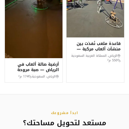
قاعدة ملعب نُفذت بين
منشآت ألعاب مركبة —
حي السعادة، الرياض
الرياض، المملكة العربية السعودية
550
م²
أرضية صالة ألعاب في
الرياض — صبة مروحة
خرسانية
الرياض، السعودية
174
م²
ابدأ مشروعك
مستعد لتحويل مساحتك؟