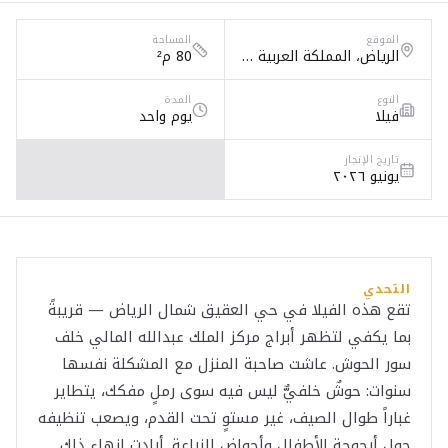
الموقع
المساحة
الرياض، المملكة العربية السعودية, حي العقيق (بالقرب من مركز الملك عبدالله المالي)، الرياض
80 م²
النوع
المدة
فيلا
يوم واحد
تاريخ الإنجاز
يونيو ٢٠٢٦
التحدي
تقع هذه الفيلا في حي العقيق شمال الرياض — قريبةً
بما يكفي لتظهر أبراج مركز الملك عبدالله المالي خلف
سور الحوش. عاشت صاحبة المنزل مع المشكلة نفسها
سنوات: حوشٌ خلفيٌّ ليس فيه سوى رملٍ مفكك، يتطاير
غباراً طوال الصيف، غير مستوٍ تحت القدم، ويصعب تنظيفه
حول أرجوحة الأطفال وأحواض الزراعة. أرادت إنهاء ذلك