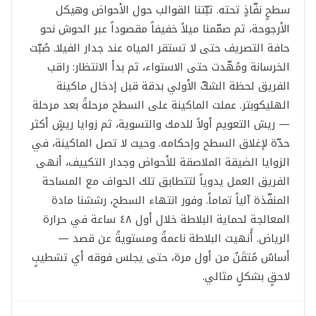
سطحٍ نفّاذٍ تحته. ثبّتنا القوالب حول الأحواض وهيكل
الأرجوحة، ثم صمّمنا ميلاً خفيفاً مقصوداً عبر الحوش نحو
حافة التصريف حتى لا تستقر المياه عند جدار الفيلا. صُبّت
الخرسانة ومُهّدت حتى الاستواء، ثم بدأ الانتظار: راقب
الفريق لحظة الشكّ الأولي بدقة قبل إدخال ماكينة
الهليكوبتر. عملت الماكينة على السطح مرحلةً بعد مرحلة
— ريش التعويم أولاً للدمك والتسوية، ثم زوايا ريشٍ أكثر
حدّة لإغلاق السطح وإحكامه. وحيث لا تصل الماكينة، في
الزوايا الضيقة الملاصقة للأحواض وجدار التكييف، أنهى
الفريق العمل يدوياً لتتطابق تلك الحواف مع المساحة
المنفّذة آلياً تماماً. وفور انتهاء السطح، رششنا مادة
المعالجة لحماية البلاطة خلال أول ٤٨ ساعة في حرارة
الرياض. أُنهيت البلاطة ناعمةً ومستويةً عن قصد —
أساسٌ مُتقَنٌ من أول مرة، حتى يجلس فوقه أي تشطيبٍ
لاحقٍ بشكلٍ مثالي.