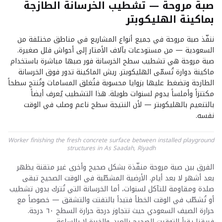
صبة مروحة — تشطيب الخرسانة الطازجة
بماكينة الهليكوبتر
ننفّذ صبة مروحة في جميع أنواع المشاريع في مناطق مختلفة من
السعودية — من مستودعات بآلاف الأمتار إلى أحواش فلل صغيرة.
صبة مروحة هي تشطيب سطح الخرسانة فور صبها مباشرة باستخدام
ماكينة دوارة تُسمّى الهليكوبتر. ريش الماكينة تدور فوق الخرسانة
الطازجة وتضغط عليها بزوايا محسوبة فتُغلق المسامات وتُنتج سطحاً
مكتنزاً وأملساً يدوم لسنوات طويلة. هذا التشطيب يُعرف أيضاً
بالتنعيم بالهليكوبتر — لأن النتيجة سطح ناعم وصلب في الوقت
نفسه.
Worker finishing the fresh concrete surface between installed playground
structures in As Saadah, Riyadh
الفرق بين صبة مروحة منفّذة بشكل صحيح وأخرى غير متقنة يظهر
بعد أشهر لا بعد أيام. الأرضية المشطّبة في الوقت الصحيح تبقى
صلدة ومقاومة للتآكل لسنوات، أما الخرسانة التي تُترك بدون تشطيب
أو تُشطّب في الوقت الخطأ فتبدأ بالتفتت والتشقق — خصوصاً مع
حرارة الصيف السعودي حيث تتجاوز درجة حرارة السطح ٦٠ درجة.
فريقنا يقرأ التوقيت الصحيح بالعين والخبرة لا بالساعة.