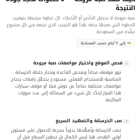
النتيجة
صبة مروحة لا تحتمل التأخير أو الأخطاء. كل خطوة مرتبطة بتوقيت
الخطوة التي بعدها بدقة. هذا هو الترتيب الذي نتبعه في كل مشروع
ننفّذه في السعودية.
١ إلى ٣ أيام حسب المساحة
فحص الموقع واختيار مواصفات صبة مروحة
٠١
نزور موقعك مجاناً ونفحص القاعدة ونختار خلطة الخرسانة
المناسبة للاستخدام الفعلي. مستودع يتحمّل رافعات يحتاج
مواصفات مختلفة تماماً عن حوش فيلا أو موقف سيارات.
هذا القرار يُحدّد كل شيء من السماكة إلى عدد مرورات
الماكينة.
صب الخرسانة والتمهيد السريع
٠٢
نصب الخرسانة ونُمهّدها يدوياً بسرعة للحصول على مستوى
أولي. الهدف هنا ليس الكمال بل تجهيز السطح قبل أن