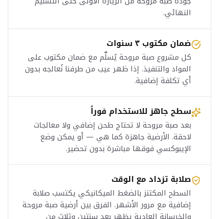
جودة صبة مروحة من الزيارة الأولى حتى التسليم
النهائي.
ضمان مكتوب ٣ سنوات
كل مشروع صبة مروحة يُسلَّم مع ضمان مكتوب على
المواد والتنفيذ. إذا ظهر عيب من طرفنا نُعالجه بدون
أي تكلفة إضافية.
سطح جاهز للاستخدام فوراً
بعد صبة مروحة لا تحتاج طحن إضافي ولا معالجات
لاحقة. الأرضية جاهزة كما هي — أو يمكن وضع
الإيبوكسي فوقها مباشرة بدون تحضير.
صلابة تزداد مع الوقت
السطح المكتنز بالضغط الميكانيكي يكتسب صلابة
إضافية مع مرور الأشهر. الفرق بين أرضية صبة مروحة
والخرسانة العادية يظهر بعد سنتين وثلاث من