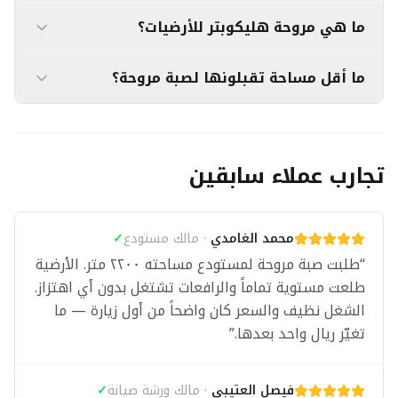
للأسطح ننفّذ صبة ميول مروحة بمنسوب مدروس حسب
نعم ننفّذ صبة مروحة في مختلف مناطق المملكة.
ما هي مروحة هليكوبتر للأرضيات؟
مواقع المصارف.
للمشاريع البعيدة قد يُضاف مبلغ بسيط لتنقل الفريق
والمعدات يُذكر بوضوح قبل البدء.
مروحة هليكوبتر للأرضيات هي نفس ماكينة صبة مروحة
ما أقل مساحة تقبلونها لصبة مروحة؟
— ماكينة دوارة بريش معدنية تدور فوق الخرسانة
الطازجة لتنعيم السطح وإغلاق مساماته. تُسمّى
٥٠ متر مربع فأكثر. للمساحات الأصغر تواصل معنا
هليكوبتر لأن شكل ريشها يُشبه ريش المروحية.
وسنُقيّم إمكانية التنفيذ حسب الموقع.
تجارب عملاء سابقين
محمد الغامدي
·
مالك مستودع
✓
“
طلبت صبة مروحة لمستودع مساحته ٢٢٠٠ متر. الأرضية
طلعت مستوية تماماً والرافعات تشتغل بدون أي اهتزاز.
الشغل نظيف والسعر كان واضحاً من أول زيارة — ما
تغيّر ريال واحد بعدها.
”
فيصل العتيبي
·
مالك ورشة صيانة
✓