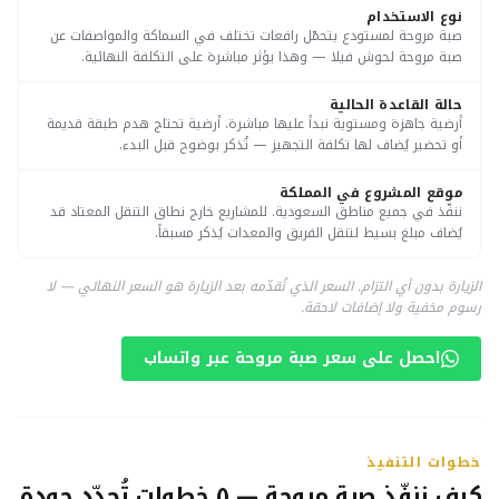
نوع الاستخدام
صبة مروحة لمستودع يتحمّل رافعات تختلف في السماكة والمواصفات عن
صبة مروحة لحوش فيلا — وهذا يؤثر مباشرة على التكلفة النهائية.
حالة القاعدة الحالية
أرضية جاهزة ومستوية نبدأ عليها مباشرة. أرضية تحتاج هدم طبقة قديمة
أو تحضير يُضاف لها تكلفة التجهيز — تُذكر بوضوح قبل البدء.
موقع المشروع في المملكة
ننفّذ في جميع مناطق السعودية. للمشاريع خارج نطاق التنقل المعتاد قد
يُضاف مبلغ بسيط لتنقل الفريق والمعدات يُذكر مسبقاً.
الزيارة بدون أي التزام. السعر الذي نُقدّمه بعد الزيارة هو السعر النهائي — لا
رسوم مخفية ولا إضافات لاحقة.
احصل على سعر صبة مروحة عبر واتساب
خطوات التنفيذ
كيف ننفّذ صبة مروحة — ٥ خطوات تُحدِّد جودة