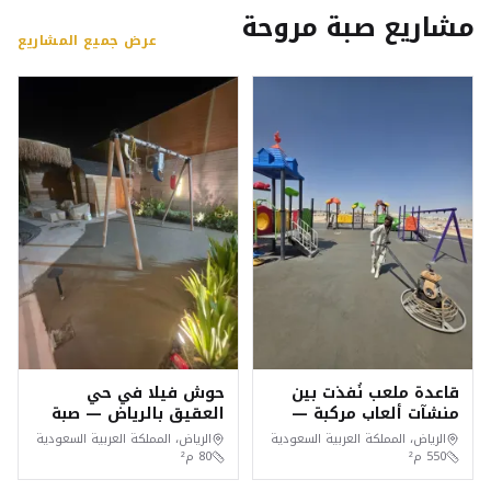
مشاريع صبة مروحة
عرض جميع المشاريع
قاعدة ملعب نُفذت بين
حوش فيلا في حي
منشآت ألعاب مركبة —
العقيق بالرياض — صبة
حي السعادة، الرياض
مروحة خرسانية
الرياض، المملكة العربية السعودية
الرياض، المملكة العربية السعودية
550
م²
80
م²