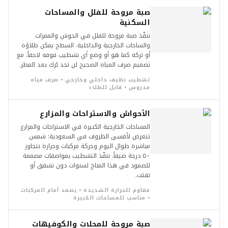
صبة مروحة للفلل والمساحات
السكنية
ننفّذ صبة مروحة للفلل في الحوش والممرات
والساحات الخارجية والداخلية. السطح يمكن طلاؤه
أو تركه كما هو أو وضع أي تشطيب فوقه لاحقاً. مع
تصميم صرف المياه الصحيح لن تجد بُرك بعد المطر.
تشطيب نظيف داخلي وخارجي • صرف مياه
مدروس • قابل للطلاء
الأحواش والاستراحات والمزارع
المساحات الخارجية الكبيرة في الاستراحات والمزارع
تتعرض لأقسى الظروف في السعودية: شمس
مباشرة طوال اليوم وحركة مركبات وحرارة تتجاوز
٥٠ درجة صيفاً. ننفّذ التشطيب بمواصفات مصممة
للصمود في هذا المناخ لسنوات دون تشقق أو
تفتت.
مقاوم للحرارة الشديدة • يصمد أمام المركبات
• مناسب للمساحات الكبيرة
صبة مروحة للمحلات والكوفيهات