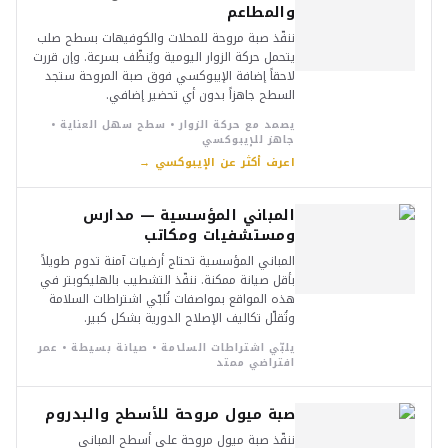
والمطاعم
ننفّذ صبة مروحة للمحلات والكوفيهات بسطح صلب
يتحمل حركة الزوار اليومية ويُنظّف بسرعة. وإن قررت
لاحقاً إضافة الإيبوكسي فوق صبة المروحة ستجد
السطح جاهزاً بدون أي تحضير إضافي.
يصمد مع حركة الزوار • سطح سهل العناية •
جاهز للإيبوكسي
اعرف أكثر عن الإيبوكسي →
المباني المؤسسية — مدارس
ومستشفيات ومكاتب
المباني المؤسسية تحتاج أرضيات آمنة تدوم طويلاً
بأقل صيانة ممكنة. ننفّذ التشطيب بالهليكوبتر في
هذه المواقع بمواصفات تُلبّي اشتراطات السلامة
وتُقلّل تكاليف الإصلاح الدورية بشكل كبير.
يلبّي اشتراطات السلامة • صيانة بسيطة • عمر
افتراضي ممتد
صبة ميول مروحة للأسطح والبدروم
ننفّذ صبة ميول مروحة على أسطح المباني