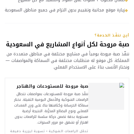
◆
زيارة موقع مجانية وتقييم بدون التزام في جميع مناطق السعودية
◆
أين ننفّذ الخدمة؟
صبة مروحة لكل أنواع المشاريع في السعودية
ننفّذ صبة مروحة يومياً في مشاريع مختلفة في مناطق متعددة من
المملكة. كل موقع له متطلبات مختلفة في السماكة والمواصفات —
ونختار الأنسب بناءً على الاستخدام الفعلي.
صبة مروحة للمستودعات والهناجر
ننفّذ صبة مروحة للمستودعات بمواصفات تتحمّل
الرافعات الشوكية والأحمال اليومية الثقيلة. نختار
سماكة الخرسانة وكثافتها بناءً على وزن المعدات
الفعلي ونوع البضائع المخزّنة. النتيجة أرضية
مستوية بدقة تضمن حركة سلسة للرافعات بدون
اهتزاز أو تشقق مع مرور السنوات.
تحمّل الرافعات الشوكية • تسوية ليزرية دقيقة