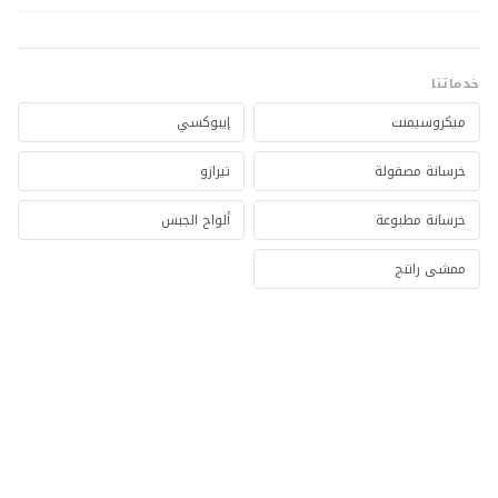
خدماتنا
ميكروسيمنت
إيبوكسي
خرسانة مصقولة
تيرازو
خرسانة مطبوعة
ألواح الجبس
ممشى راتنج