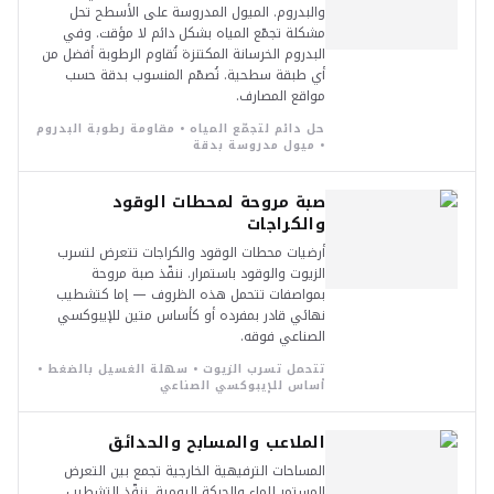
والبدروم. الميول المدروسة على الأسطح تحل
مشكلة تجمّع المياه بشكل دائم لا مؤقت. وفي
البدروم الخرسانة المكتنزة تُقاوم الرطوبة أفضل من
أي طبقة سطحية. نُصمّم المنسوب بدقة حسب
مواقع المصارف.
حل دائم لتجمّع المياه • مقاومة رطوبة البدروم
• ميول مدروسة بدقة
صبة مروحة لمحطات الوقود
والكراجات
أرضيات محطات الوقود والكراجات تتعرض لتسرب
الزيوت والوقود باستمرار. ننفّذ صبة مروحة
بمواصفات تتحمل هذه الظروف — إما كتشطيب
نهائي قادر بمفرده أو كأساس متين للإيبوكسي
الصناعي فوقه.
تتحمل تسرب الزيوت • سهلة الغسيل بالضغط •
أساس للإيبوكسي الصناعي
الملاعب والمسابح والحدائق
المساحات الترفيهية الخارجية تجمع بين التعرض
المستمر للماء والحركة اليومية. ننفّذ التشطيب