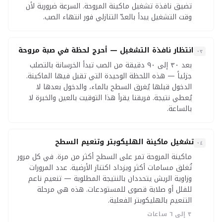
تضيق نافذة تشغيل ماكينة المروحة. السرعة ضرورية لأن
وقت التشغيل يبدأ بالعدّ التنازلي فور انتهاء الصب.
انتظار نافذة التشغيل — أحرج لحظة في صبة مروحة
٠٣
بعد ٣٠ إلى ٩٠ دقيقة من الصب تبدأ الخرسانة بالتصلب
جزئياً — هذه اللحظة الوحيدة التي تقبل فيها الماكينة.
الدخول قبلها يُغرق السطح بالماء، والدخول بعدها لا
يُعطي نتيجة. فريقنا يقرأ هذا التوقيت بالعين والخبرة لا
بالساعة.
تشغيل ماكينة الهليكوبتر وتنعيم السطح
٠٤
ماكينة المروحة تمر على السطح أكثر من مرة. في كل مرور
تُغلق مسامات أكثر ويزداد اكتناز الأرضية. عدد المرورات
وزاوية الريش يتحددان بالنتيجة المطلوبة — تنعيم ناعم
للفلل أو صلابة قصوى للمستودعات. هذه هي مرحلة
التنعيم بالهليكوبتر الفعلية.
٣ إلى ٦ ساعات