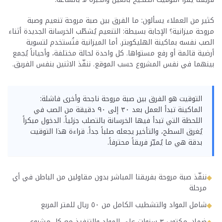
كثير من العملاء يسألون: ما الفرق بين صبة مروحة تنعيم وصبة
مروحة ميزانية؟ الإجابة بسيطة: التنعيم يُشطّب الخرسانة الجديدة أثناء
الصب نفسه بماكينة الهليكوبتر. أما الميزانية فتُستخدم لتسوية
أرضية قائمة أو رفع مستواها. كل واحدة لحالة مختلفة، وأحياناً يُجمع
بينهما في نفس المشروع حسب الموقع. ننفّذ الاثنين بنفس الفريق.
التوقيت هو الفرق بين صبة مروحة ناجحة وأخرى فاشلة:
الماكينة تبدأ العمل بعد ٣٠ إلى ٩٠ دقيقة من الصب في
اللحظة التي تبدأ فيها الخرسانة بالتصلب جزئياً. الدخول مبكراً
يُغرق السطح، والتأخير يجعله صلباً جداً. قراءة هذا التوقيت
بدقة هي ما يُميّز فريقاً محترفاً.
ننفّذ صبة مروحة بفريقنا المباشر بدون مقاولين من الباطن في أي
◆
مرحلة
شامل المواد والتشطيب الكامل من ٥٠ ريال للمتر المربع
◆
ضمان مكتوب ٣ سنوات على المواد والتنفيذ مع كل مشروع