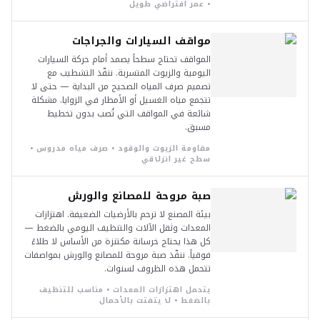
• عمر افتراضي طويل
مواقف السيارات والجراجات
المواقف تحتاج سطحاً يصمد أمام حركة السيارات
اليومية والزيوت المتسربة. ننفّذ التشطيب مع
تصميم صرف المياه الصحيح من البداية — حتى لا
تتجمع مياه الغسيل أو الأمطار في الزوايا. مشكلة
شائعة في المواقف التي تُصب بدون تخطيط
مسبق.
مقاومة الزيوت والوقود • صرف مياه مدروس •
سطح غير انزلاقي
صبة مروحة للمصانع والورش
بيئة المصنع لا ترحم بالأرضيات الضعيفة. اهتزازات
المعدات وثقل الآلات والتنظيف اليومي بالضغط —
كل هذا يحتاج خرسانة مكتنزة من الأساس لا طلاءً
فوقياً. ننفّذ صبة مروحة للمصانع والورش بمواصفات
تتحمل هذه الظروف لسنوات.
يتحمل اهتزازات المعدات • مناسب للتنظيف
بالضغط • لا يتفتت بالأحمال