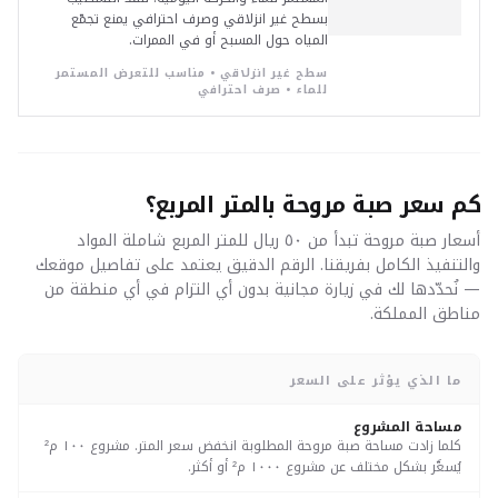
بسطح غير انزلاقي وصرف احترافي يمنع تجمّع
المياه حول المسبح أو في الممرات.
سطح غير انزلاقي • مناسب للتعرض المستمر
للماء • صرف احترافي
كم سعر صبة مروحة بالمتر المربع؟
أسعار صبة مروحة تبدأ من ٥٠ ريال للمتر المربع شاملة المواد
والتنفيذ الكامل بفريقنا. الرقم الدقيق يعتمد على تفاصيل موقعك
— نُحدّدها لك في زيارة مجانية بدون أي التزام في أي منطقة من
مناطق المملكة.
ما الذي يؤثر على السعر
مساحة المشروع
كلما زادت مساحة صبة مروحة المطلوبة انخفض سعر المتر. مشروع ١٠٠ م²
يُسعَّر بشكل مختلف عن مشروع ١٠٠٠ م² أو أكثر.